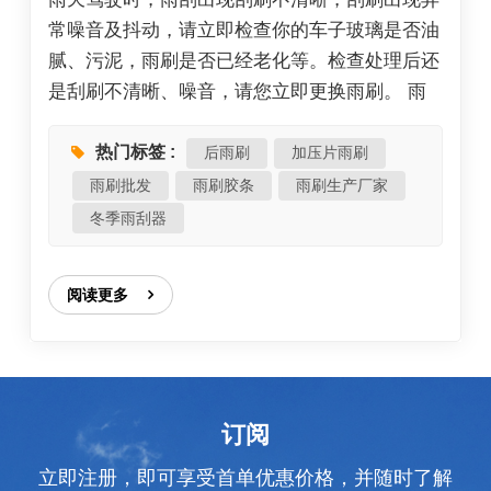
常噪音及抖动，请立即检查你的车子玻璃是否油
腻、污泥，雨刷是否已经老化等。检查处理后还
是刮刷不清晰、噪音，请您立即更换雨刷。 雨
刮器异响是常见问题，通常由雨刮条、玻璃或安
装角度等因素引起。你可以根据下表快速自查和
热门标签 :
后雨刷
加压片雨刷
解决问题： 异响类型/现象 最可能的原因 解决方
雨刷批发
雨刷胶条
雨刷生产厂家
法（从易到难） 尖锐摩擦/啸叫声 1. 胶条老化、
冬季雨刮器
硬化或边缘磨损2. 玻璃上有顽固油膜3. 安装角
度压力不当 1. 清洁玻璃：用专用油膜清洁剂彻
阅读更多
底清洗前挡玻璃。2. 清洁胶条：用湿布或蘸酒精
的布擦拭胶条刃口。3. 更换雨刮条：如上无效，
直接更换是最佳方案。 跳动、抖动并伴随异响
1. 玻璃清洁度不足2. 胶条变形或支架压力不均
3. 雨刮臂角度（压力）失准 1. 深度清洁玻璃
订阅
（同上）。2. 检查并复位雨刮臂：轻抬雨刮臂看
立即注册，即可享受首单优惠价格，并随时了解
其是否平顺贴服玻璃。3. 手动调整雨刮臂角度：