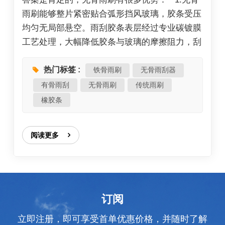
雨刷能够整片紧密贴合弧形挡风玻璃，胶条受压
均匀无局部悬空。雨刮胶条表层经过专业碳镀膜
工艺处理，大幅降低胶条与玻璃的摩擦阻力，刮
拭过程静音顺滑，雨水、污渍、残留油膜都能刮
除干净，刮后视野透亮无痕。 2. 产品依托空气
热门标签 :
铁骨雨刷
无骨雨刮器
动力学原理流线造型设计，车辆高速行驶时，迎
有骨雨刮
无骨雨刷
传统雨刷
面气流会对雨刷形成下压力，避免雨刮受风压掀
橡胶条
起、脱离玻璃，杜绝高速刮水发飘、视线模糊问
题，保障雨天高速行车视野清晰。 3. 经过整体
阅读更多
结构优化，中部配备加宽平整防护饰条，除加固
雨刷主体结构外，还可遮挡阳光直射内部胶件，
隔绝紫外线暴晒，延缓橡胶老化开裂，长效保护
雨刷内部配件。 4. 采用无骨架悬浮钢片内置结
构，依靠弹性钢片均匀分压，彻底解决雨刷工作
订阅
抖动、跳刮通病。相较传统有骨雨刷，整体自重
立即注册，即可享受首单优惠价格，并随时了解
更轻、贴玻璃压力更均衡，贴合度更强，使用寿