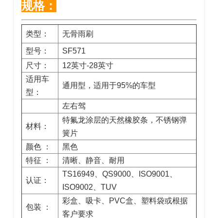
规格：
类型：
无骨雨刷
型号：
SF571
尺寸：
12英寸-28英寸
适用车
通用型，适用于95%的车型
型：
左右驾
特氟龙涂层的天然橡胶条，不锈钢弹
材料：
簧片
颜色 ：
黑色
特征 ：
清晰、静音、耐用
TS16949、QS9000、ISO9001、
认证：
ISO9002、TUV
彩盒、吸卡、PVC盒、塑料袋或根据
包装 ：
客户要求