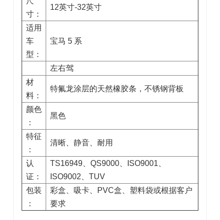
尺
12英寸-32英寸
寸：
适用
车
宝马 5 系
型：
左右驾
材
特氟龙涂层的天然橡胶条，不锈钢背板
料：
颜色
黑色
：
特征
清晰、静音、耐用
：
认
TS16949、QS9000、ISO9001、
证：
ISO9002、TUV
包装
彩盒、吸卡、PVC盒、塑料袋或根据客户
：
要求