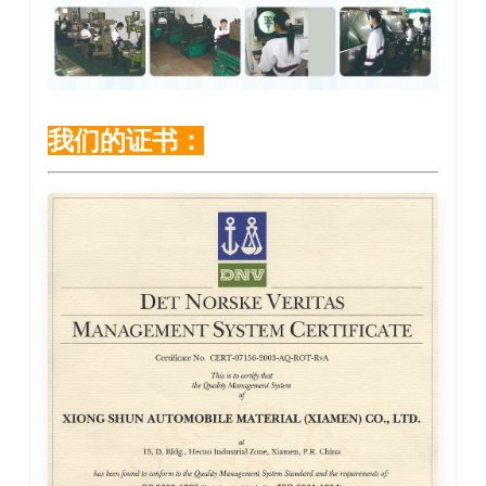
企业宣语：刷清一切障碍
发展历程
1978 于台湾台北成立
我们的证书：
1993 荣获德国TUV 工业局产品认
证
1995 雄顺交通器材（厦门）有限公
司在厦门成立
1998 荣获中国厦门科技奖
1999 获得德国TUV ISO9002 质量
体系认证
2000 荣获中国汽车雨刷产品十大品
牌
2001 荣获中国厦门“双优”企业奖
2002 获得中国福建企业竞争力500
强