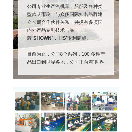
公司专业生产汽机车，船舶及各种类
型款式雨刷，与众多国际知名品牌建
立长期合作伙伴关系，并拥有多项国
内外产品专利技术与品
牌“
SHOWN
”，“
HS
”专利商标。
目前为止，公司8个系列，100 多种产
品出口到世界各地，公司正向着“世界
顶级汽车配套产品的首选供应商”的目
标前进。
经营理念：
创新 、质量 、效率 、服
务
质量方针： 诚信守诺
、永续经营
服务至上
、追求卓越