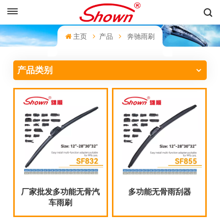
中文
主页
产品
奔驰雨刷
English
产品类别
Français
Pусский
Español
中文
厂家批发多功能无骨汽
多功能无骨雨刮器
车雨刷